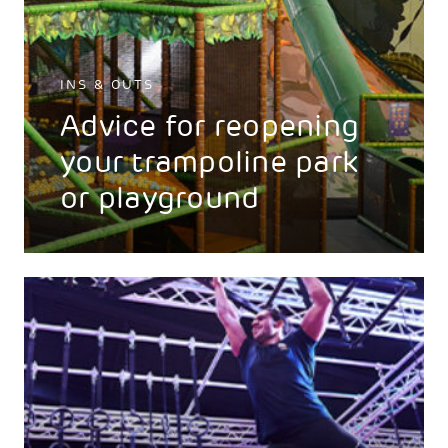
INS & OUTS
Advice for reopening
your trampoline park
or playground