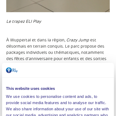
Le trapez ELI Play
À Wuppertal et dans la région,
Crazy Jump
est
désormais en terrain conquis. Le parc propose des
packages individuels ou thématiques, notamment
des fêtes d’anniversaire pour enfants et des sorties
d’entreprises. « La radio et la télévision locales se
sont immédiatement montrées intéressées »,
explique Salvatore Failla. « En outre, nous avons fait
de la publicité sur les réseaux sociaux. Tout cela a
This website uses cookies
bien fonctionné.
Crazy Jump
est sur les rails et bien
parti pour devenir une attraction majeure en
We use cookies to personalise content and ads, to
Rhénanie du Nord-Westphalie ! ».
provide social media features and to analyse our traffic.
We also share information about your use of our site with
Regardez la vidéo accéléréé:
our social media, advertising and analytics partners who