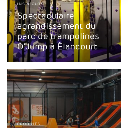
INS & OUTS
Spectaculaire
agrandissement du
parc de trampolines
O’Jump à Élancourt
PRODUITS